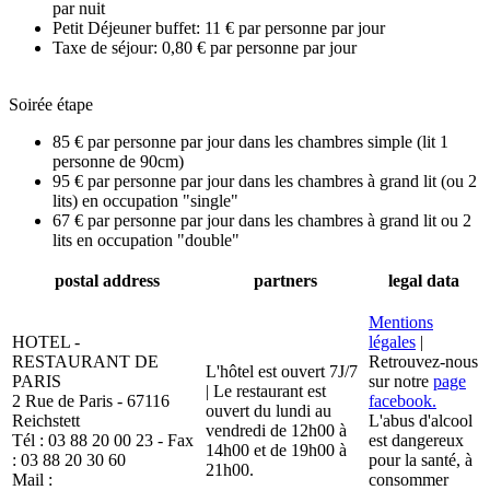
par nuit
Petit Déjeuner buffet: 11 € par personne par jour
Taxe de séjour: 0,80 € par personne par jour
Soirée étape
85 € par personne par jour dans les chambres simple (lit 1
personne de 90cm)
95 € par personne par jour dans les chambres à grand lit (ou 2
lits) en occupation "single"
67 € par personne par jour dans les chambres à grand lit ou 2
lits en occupation "double"
postal address
partners
legal data
Mentions
HOTEL -
légales
|
RESTAURANT DE
Retrouvez-nous
L'hôtel est ouvert 7J/7
PARIS
sur notre
page
| Le restaurant est
2 Rue de Paris - 67116
facebook.
ouvert du lundi au
Reichstett
L'abus d'alcool
vendredi de 12h00 à
Tél : 03 88 20 00 23 - Fax
est dangereux
14h00 et de 19h00 à
: 03 88 20 30 60
pour la santé, à
21h00.
Mail :
consommer