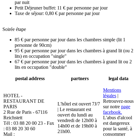
par nuit
Petit Déjeuner buffet: 11 € par personne par jour
Taxe de séjour: 0,80 € par personne par jour
Soirée étape
85 € par personne par jour dans les chambres simple (lit 1
personne de 90cm)
95 € par personne par jour dans les chambres à grand lit (ou 2
lits) en occupation "single"
67 € par personne par jour dans les chambres à grand lit ou 2
lits en occupation "double"
postal address
partners
legal data
Mentions
HOTEL -
légales
|
RESTAURANT DE
Retrouvez-nous
L'hôtel est ouvert 7J/7
PARIS
sur notre
page
| Le restaurant est
2 Rue de Paris - 67116
facebook.
ouvert du lundi au
Reichstett
L'abus d'alcool
vendredi de 12h00 à
Tél : 03 88 20 00 23 - Fax
est dangereux
14h00 et de 19h00 à
: 03 88 20 30 60
pour la santé, à
21h00.
Mail :
consommer