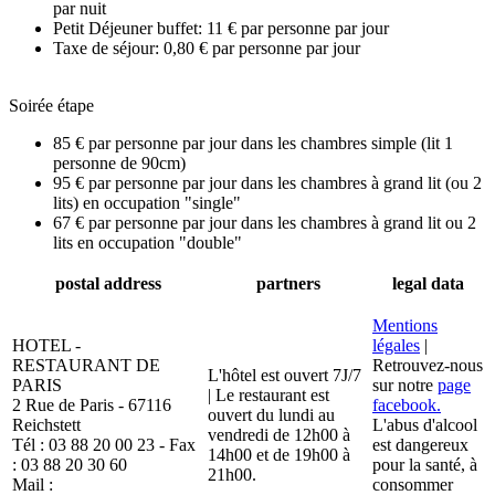
par nuit
Petit Déjeuner buffet: 11 € par personne par jour
Taxe de séjour: 0,80 € par personne par jour
Soirée étape
85 € par personne par jour dans les chambres simple (lit 1
personne de 90cm)
95 € par personne par jour dans les chambres à grand lit (ou 2
lits) en occupation "single"
67 € par personne par jour dans les chambres à grand lit ou 2
lits en occupation "double"
postal address
partners
legal data
Mentions
HOTEL -
légales
|
RESTAURANT DE
Retrouvez-nous
L'hôtel est ouvert 7J/7
PARIS
sur notre
page
| Le restaurant est
2 Rue de Paris - 67116
facebook.
ouvert du lundi au
Reichstett
L'abus d'alcool
vendredi de 12h00 à
Tél : 03 88 20 00 23 - Fax
est dangereux
14h00 et de 19h00 à
: 03 88 20 30 60
pour la santé, à
21h00.
Mail :
consommer