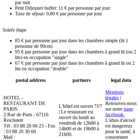
par nuit
Petit Déjeuner buffet: 11 € par personne par jour
Taxe de séjour: 0,80 € par personne par jour
Soirée étape
85 € par personne par jour dans les chambres simple (lit 1
personne de 90cm)
95 € par personne par jour dans les chambres à grand lit (ou 2
lits) en occupation "single"
67 € par personne par jour dans les chambres à grand lit ou 2
lits en occupation "double"
postal address
partners
legal data
Mentions
HOTEL -
légales
|
RESTAURANT DE
Retrouvez-nous
L'hôtel est ouvert 7J/7
PARIS
sur notre
page
| Le restaurant est
2 Rue de Paris - 67116
facebook.
ouvert du lundi au
Reichstett
L'abus d'alcool
vendredi de 12h00 à
Tél : 03 88 20 00 23 - Fax
est dangereux
14h00 et de 19h00 à
: 03 88 20 30 60
pour la santé, à
21h00.
Mail :
consommer