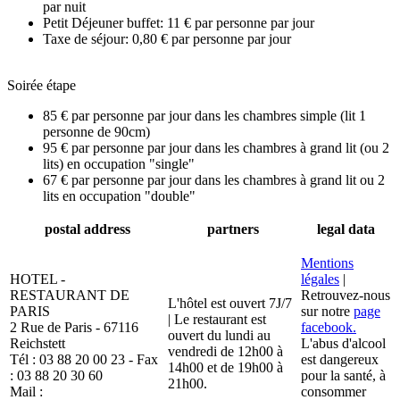
par nuit
Petit Déjeuner buffet: 11 € par personne par jour
Taxe de séjour: 0,80 € par personne par jour
Soirée étape
85 € par personne par jour dans les chambres simple (lit 1
personne de 90cm)
95 € par personne par jour dans les chambres à grand lit (ou 2
lits) en occupation "single"
67 € par personne par jour dans les chambres à grand lit ou 2
lits en occupation "double"
postal address
partners
legal data
Mentions
HOTEL -
légales
|
RESTAURANT DE
Retrouvez-nous
L'hôtel est ouvert 7J/7
PARIS
sur notre
page
| Le restaurant est
2 Rue de Paris - 67116
facebook.
ouvert du lundi au
Reichstett
L'abus d'alcool
vendredi de 12h00 à
Tél : 03 88 20 00 23 - Fax
est dangereux
14h00 et de 19h00 à
: 03 88 20 30 60
pour la santé, à
21h00.
Mail :
consommer