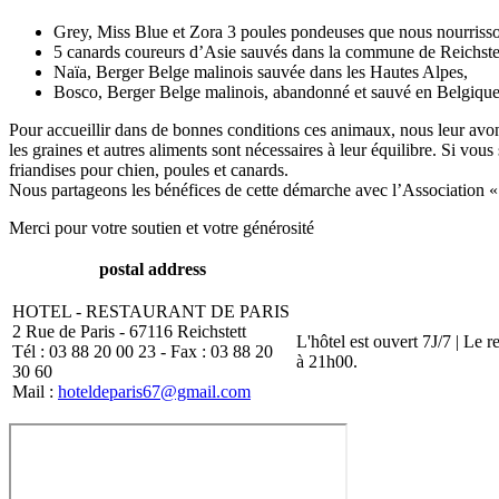
Grey, Miss Blue et Zora 3 poules pondeuses que nous nourrisson
5 canards coureurs d’Asie sauvés dans la commune de Reichstet
Naïa, Berger Belge malinois sauvée dans les Hautes Alpes,
Bosco, Berger Belge malinois, abandonné et sauvé en Belgiqu
Pour accueillir dans de bonnes conditions ces animaux, nous leur avons
les graines et autres aliments sont nécessaires à leur équilibre. Si v
friandises pour chien, poules et canards.
Nous partageons les bénéfices de cette démarche avec l’Association «
Merci pour votre soutien et votre générosité
postal address
HOTEL - RESTAURANT DE PARIS
2 Rue de Paris - 67116 Reichstett
L'hôtel est ouvert 7J/7 | Le 
Tél : 03 88 20 00 23 - Fax : 03 88 20
à 21h00.
30 60
Mail :
hoteldeparis67@gmail.com