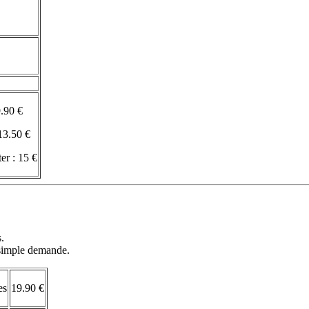
9.90 €
13.50 €
er : 15 €
s.
r simple demande.
es
19.90 €