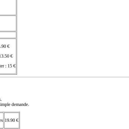
9.90 €
13.50 €
er : 15 €
s.
r simple demande.
es
19.90 €