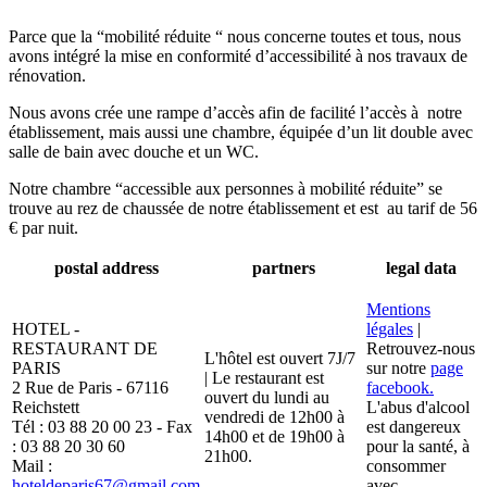
Parce que la “mobilité réduite “ nous concerne toutes et tous, nous
avons intégré la mise en conformité d’accessibilité à nos travaux de
rénovation.
Nous avons crée une rampe d’accès afin de facilité l’accès à notre
établissement, mais aussi une chambre, équipée d’un lit double avec
salle de bain avec douche et un WC.
Notre chambre “accessible aux personnes à mobilité réduite” se
trouve au rez de chaussée de notre établissement et est au tarif de 56
€ par nuit.
postal address
partners
legal data
Mentions
HOTEL -
légales
|
RESTAURANT DE
Retrouvez-nous
L'hôtel est ouvert 7J/7
PARIS
sur notre
page
| Le restaurant est
2 Rue de Paris - 67116
facebook.
ouvert du lundi au
Reichstett
L'abus d'alcool
vendredi de 12h00 à
Tél : 03 88 20 00 23 - Fax
est dangereux
14h00 et de 19h00 à
: 03 88 20 30 60
pour la santé, à
21h00.
Mail :
consommer
hoteldeparis67@gmail.com
avec