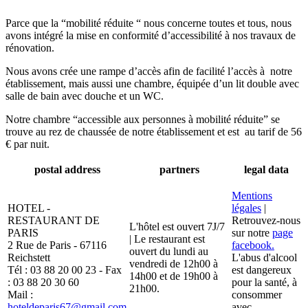
Parce que la “mobilité réduite “ nous concerne toutes et tous, nous
avons intégré la mise en conformité d’accessibilité à nos travaux de
rénovation.
Nous avons crée une rampe d’accès afin de facilité l’accès à notre
établissement, mais aussi une chambre, équipée d’un lit double avec
salle de bain avec douche et un WC.
Notre chambre “accessible aux personnes à mobilité réduite” se
trouve au rez de chaussée de notre établissement et est au tarif de 56
€ par nuit.
postal address
partners
legal data
Mentions
HOTEL -
légales
|
RESTAURANT DE
Retrouvez-nous
L'hôtel est ouvert 7J/7
PARIS
sur notre
page
| Le restaurant est
2 Rue de Paris - 67116
facebook.
ouvert du lundi au
Reichstett
L'abus d'alcool
vendredi de 12h00 à
Tél : 03 88 20 00 23 - Fax
est dangereux
14h00 et de 19h00 à
: 03 88 20 30 60
pour la santé, à
21h00.
Mail :
consommer
hoteldeparis67@gmail.com
avec