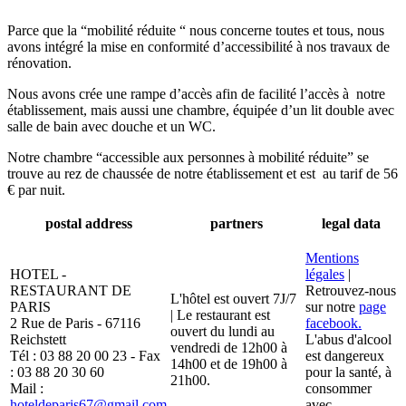
Parce que la “mobilité réduite “ nous concerne toutes et tous, nous
avons intégré la mise en conformité d’accessibilité à nos travaux de
rénovation.
Nous avons crée une rampe d’accès afin de facilité l’accès à notre
établissement, mais aussi une chambre, équipée d’un lit double avec
salle de bain avec douche et un WC.
Notre chambre “accessible aux personnes à mobilité réduite” se
trouve au rez de chaussée de notre établissement et est au tarif de 56
€ par nuit.
postal address
partners
legal data
Mentions
HOTEL -
légales
|
RESTAURANT DE
Retrouvez-nous
L'hôtel est ouvert 7J/7
PARIS
sur notre
page
| Le restaurant est
2 Rue de Paris - 67116
facebook.
ouvert du lundi au
Reichstett
L'abus d'alcool
vendredi de 12h00 à
Tél : 03 88 20 00 23 - Fax
est dangereux
14h00 et de 19h00 à
: 03 88 20 30 60
pour la santé, à
21h00.
Mail :
consommer
hoteldeparis67@gmail.com
avec