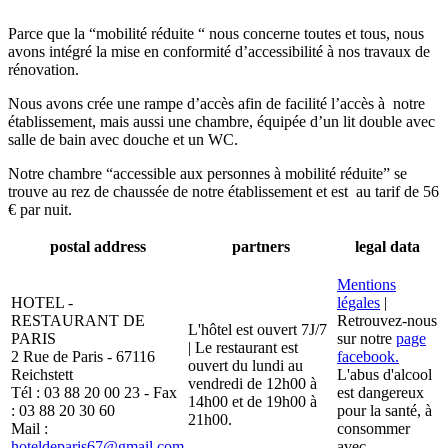
Parce que la “mobilité réduite “ nous concerne toutes et tous, nous
avons intégré la mise en conformité d’accessibilité à nos travaux de
rénovation.
Nous avons crée une rampe d’accès afin de facilité l’accès à notre
établissement, mais aussi une chambre, équipée d’un lit double avec
salle de bain avec douche et un WC.
Notre chambre “accessible aux personnes à mobilité réduite” se
trouve au rez de chaussée de notre établissement et est au tarif de 56
€ par nuit.
postal address
partners
legal data
Mentions
HOTEL -
légales
|
RESTAURANT DE
Retrouvez-nous
L'hôtel est ouvert 7J/7
PARIS
sur notre
page
| Le restaurant est
2 Rue de Paris - 67116
facebook.
ouvert du lundi au
Reichstett
L'abus d'alcool
vendredi de 12h00 à
Tél : 03 88 20 00 23 - Fax
est dangereux
14h00 et de 19h00 à
: 03 88 20 30 60
pour la santé, à
21h00.
Mail :
consommer
hoteldeparis67@gmail.com
avec