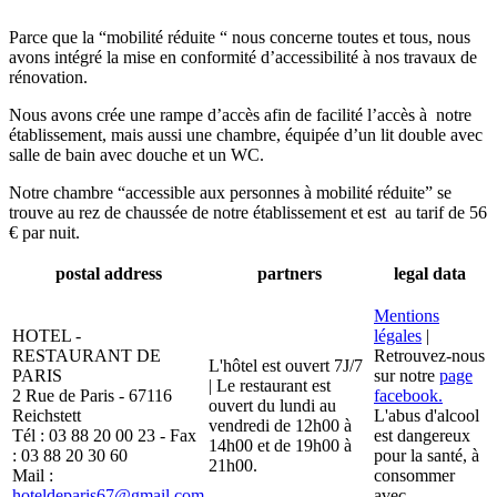
Parce que la “mobilité réduite “ nous concerne toutes et tous, nous
avons intégré la mise en conformité d’accessibilité à nos travaux de
rénovation.
Nous avons crée une rampe d’accès afin de facilité l’accès à notre
établissement, mais aussi une chambre, équipée d’un lit double avec
salle de bain avec douche et un WC.
Notre chambre “accessible aux personnes à mobilité réduite” se
trouve au rez de chaussée de notre établissement et est au tarif de 56
€ par nuit.
postal address
partners
legal data
Mentions
HOTEL -
légales
|
RESTAURANT DE
Retrouvez-nous
L'hôtel est ouvert 7J/7
PARIS
sur notre
page
| Le restaurant est
2 Rue de Paris - 67116
facebook.
ouvert du lundi au
Reichstett
L'abus d'alcool
vendredi de 12h00 à
Tél : 03 88 20 00 23 - Fax
est dangereux
14h00 et de 19h00 à
: 03 88 20 30 60
pour la santé, à
21h00.
Mail :
consommer
hoteldeparis67@gmail.com
avec