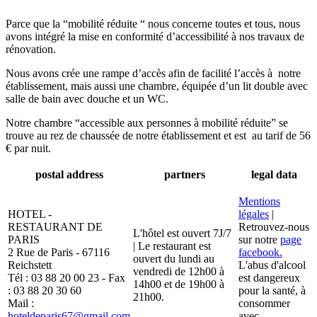
Parce que la “mobilité réduite “ nous concerne toutes et tous, nous
avons intégré la mise en conformité d’accessibilité à nos travaux de
rénovation.
Nous avons crée une rampe d’accès afin de facilité l’accès à notre
établissement, mais aussi une chambre, équipée d’un lit double avec
salle de bain avec douche et un WC.
Notre chambre “accessible aux personnes à mobilité réduite” se
trouve au rez de chaussée de notre établissement et est au tarif de 56
€ par nuit.
postal address
partners
legal data
Mentions
HOTEL -
légales
|
RESTAURANT DE
Retrouvez-nous
L'hôtel est ouvert 7J/7
PARIS
sur notre
page
| Le restaurant est
2 Rue de Paris - 67116
facebook.
ouvert du lundi au
Reichstett
L'abus d'alcool
vendredi de 12h00 à
Tél : 03 88 20 00 23 - Fax
est dangereux
14h00 et de 19h00 à
: 03 88 20 30 60
pour la santé, à
21h00.
Mail :
consommer
hoteldeparis67@gmail.com
avec