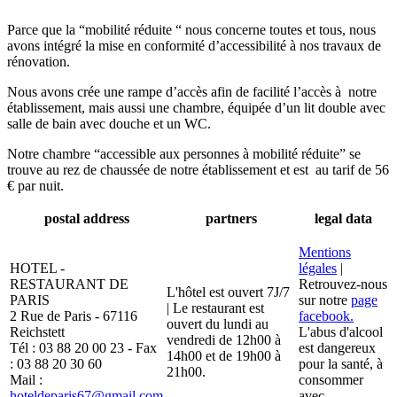
Parce que la “mobilité réduite “ nous concerne toutes et tous, nous
avons intégré la mise en conformité d’accessibilité à nos travaux de
rénovation.
Nous avons crée une rampe d’accès afin de facilité l’accès à notre
établissement, mais aussi une chambre, équipée d’un lit double avec
salle de bain avec douche et un WC.
Notre chambre “accessible aux personnes à mobilité réduite” se
trouve au rez de chaussée de notre établissement et est au tarif de 56
€ par nuit.
postal address
partners
legal data
Mentions
HOTEL -
légales
|
RESTAURANT DE
Retrouvez-nous
L'hôtel est ouvert 7J/7
PARIS
sur notre
page
| Le restaurant est
2 Rue de Paris - 67116
facebook.
ouvert du lundi au
Reichstett
L'abus d'alcool
vendredi de 12h00 à
Tél : 03 88 20 00 23 - Fax
est dangereux
14h00 et de 19h00 à
: 03 88 20 30 60
pour la santé, à
21h00.
Mail :
consommer
hoteldeparis67@gmail.com
avec