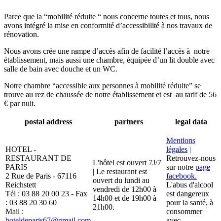
Parce que la “mobilité réduite “ nous concerne toutes et tous, nous
avons intégré la mise en conformité d’accessibilité à nos travaux de
rénovation.
Nous avons crée une rampe d’accès afin de facilité l’accès à notre
établissement, mais aussi une chambre, équipée d’un lit double avec
salle de bain avec douche et un WC.
Notre chambre “accessible aux personnes à mobilité réduite” se
trouve au rez de chaussée de notre établissement et est au tarif de 56
€ par nuit.
postal address
partners
legal data
Mentions
HOTEL -
légales
|
RESTAURANT DE
Retrouvez-nous
L'hôtel est ouvert 7J/7
PARIS
sur notre
page
| Le restaurant est
2 Rue de Paris - 67116
facebook.
ouvert du lundi au
Reichstett
L'abus d'alcool
vendredi de 12h00 à
Tél : 03 88 20 00 23 - Fax
est dangereux
14h00 et de 19h00 à
: 03 88 20 30 60
pour la santé, à
21h00.
Mail :
consommer
hoteldeparis67@gmail.com
avec