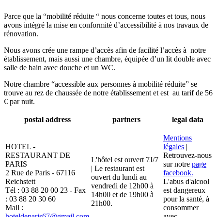
Parce que la “mobilité réduite “ nous concerne toutes et tous, nous
avons intégré la mise en conformité d’accessibilité à nos travaux de
rénovation.
Nous avons crée une rampe d’accès afin de facilité l’accès à notre
établissement, mais aussi une chambre, équipée d’un lit double avec
salle de bain avec douche et un WC.
Notre chambre “accessible aux personnes à mobilité réduite” se
trouve au rez de chaussée de notre établissement et est au tarif de 56
€ par nuit.
postal address
partners
legal data
Mentions
HOTEL -
légales
|
RESTAURANT DE
Retrouvez-nous
L'hôtel est ouvert 7J/7
PARIS
sur notre
page
| Le restaurant est
2 Rue de Paris - 67116
facebook.
ouvert du lundi au
Reichstett
L'abus d'alcool
vendredi de 12h00 à
Tél : 03 88 20 00 23 - Fax
est dangereux
14h00 et de 19h00 à
: 03 88 20 30 60
pour la santé, à
21h00.
Mail :
consommer
hoteldeparis67@gmail.com
avec