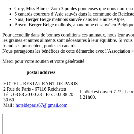
Grey, Miss Blue et Zora 3 poules pondeuses que nous nourrisson
5 canards coureurs d’Asie sauvés dans la commune de Reichstet
Naïa, Berger Belge malinois sauvée dans les Hautes Alpes,
Bosco, Berger Belge malinois, abandonné et sauvé en Belgiqu
Pour accueillir dans de bonnes conditions ces animaux, nous leur avons
les graines et autres aliments sont nécessaires à leur équilibre. Si v
friandises pour chien, poules et canards.
Nous partageons les bénéfices de cette démarche avec l’Association «
Merci pour votre soutien et votre générosité
postal address
HOTEL - RESTAURANT DE PARIS
2 Rue de Paris - 67116 Reichstett
L'hôtel est ouvert 7J/7 | Le 
Tél : 03 88 20 00 23 - Fax : 03 88 20
à 21h00.
30 60
Mail :
hoteldeparis67@gmail.com