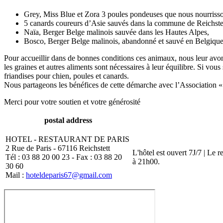
Grey, Miss Blue et Zora 3 poules pondeuses que nous nourrisson
5 canards coureurs d’Asie sauvés dans la commune de Reichstet
Naïa, Berger Belge malinois sauvée dans les Hautes Alpes,
Bosco, Berger Belge malinois, abandonné et sauvé en Belgiqu
Pour accueillir dans de bonnes conditions ces animaux, nous leur avons
les graines et autres aliments sont nécessaires à leur équilibre. Si v
friandises pour chien, poules et canards.
Nous partageons les bénéfices de cette démarche avec l’Association «
Merci pour votre soutien et votre générosité
postal address
HOTEL - RESTAURANT DE PARIS
2 Rue de Paris - 67116 Reichstett
L'hôtel est ouvert 7J/7 | Le 
Tél : 03 88 20 00 23 - Fax : 03 88 20
à 21h00.
30 60
Mail :
hoteldeparis67@gmail.com